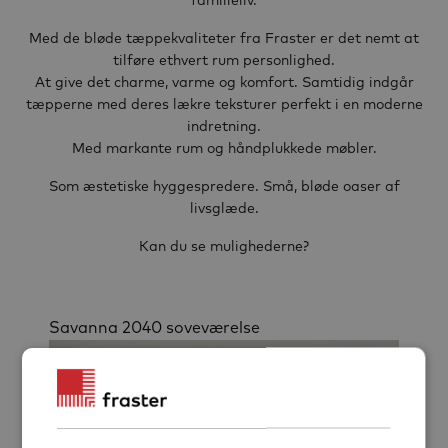
familieliv.
Med de bløde tæppekvaliteter fra Fraster er det nemt at
tilføre ethvert rum personlighed.
At give det charme, varme og komfort. Samtidig indgår
tæpperne med deres lækre teksturer perfekt i en moderne
indretning.
Med markante rum og håndplukkede møbler.
Som æstetiske hyggespredere. Små, bløde oaser af
livsglæde.
Kan du se mulighederne?
Savanna 2040 soveværelse