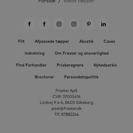
Forside
Bløde tæpper
Filt
Afpassede tæpper
Akustik
Cases
Indretning
Om Fraster og ansvarlighed
Find Forhandler
Prisberegnere
Nyhedsarkiv
Brochurer
Persondatapolitik
Fraster ApS
CVR: 37005614
Linåvej 9 a-b, 8600 Silkeborg
post@fraster.dk
Tlf: 87882244