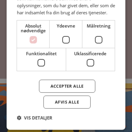
oplysninger, som du har givet dem, eller som de
Filt til arkitektur & indretning
har indsamlet fra din brug af deres tjenester.
Sæt din arkitektoniske signatur på indretningen af
Absolut
Ydeevne
Målretning
domiciler,
nødvendige
institutioner, kontorer og andre projekter.
Med uldfilt i 35 farver skræddersyr vi alt mellem gulv
og loft.
Funktionalitet
Uklassificerede
Find produkterne her
ACCEPTER ALLE
AFVIS ALLE
VIS DETALJER