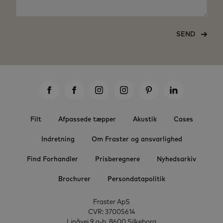
SEND
Filt
Afpassede tæpper
Akustik
Cases
Indretning
Om Fraster og ansvarlighed
Find Forhandler
Prisberegnere
Nyhedsarkiv
Brochurer
Persondatapolitik
Fraster ApS
CVR: 37005614
Linåvej 9 a-b, 8600 Silkeborg