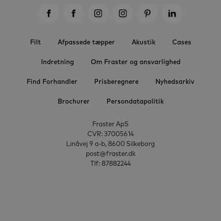
Filt
Afpassede tæpper
Akustik
Cases
Indretning
Om Fraster og ansvarlighed
Find Forhandler
Prisberegnere
Nyhedsarkiv
Brochurer
Persondatapolitik
Fraster ApS
CVR: 37005614
Linåvej 9 a-b, 8600 Silkeborg
post@fraster.dk
Tlf: 87882244