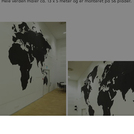
Hele verden måler ca. 13 x 5 meter og er monteret på 56 plader.