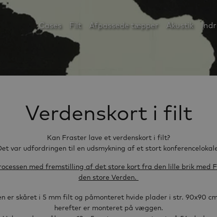
Cases
Filt
Afpassede tæpper
Akustik
Indr
Verdenskort i filt
Kan Fraster lave et verdenskort i filt?
et var udfordringen til en udsmykning af et stort konferencelokal
ocessen med fremstilling af det store kort fra den lille brik med F
den store Verden.
n er skåret i 5 mm filt og påmonteret hvide plader i str. 90x90 c
herefter er monteret på væggen.