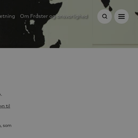
etning
Om Fraster og ansvarlighed
e.
yn til
m, som