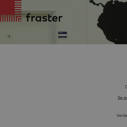
D
Se pr
Verde